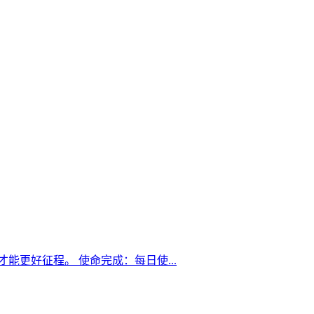
更好征程。 使命完成：每日使...