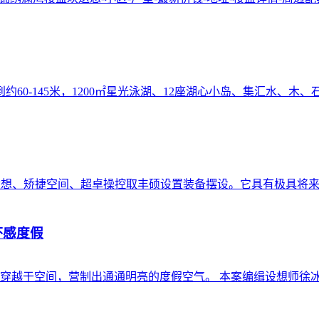
约60-145米，1200㎡星光泳湖、12座湖心小岛、集汇水、木、
特设想、矫捷空间、超卓操控取丰硕设置装备摆设。它具有极具将来
坏感度假
越于空间，营制出通通明亮的度假空气。 本案编缉设想师徐冰先