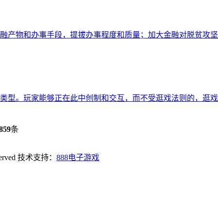
融产物和办事手段，提拔办事程度和质量；加大金融对脱贫攻坚的
类型。玩家能够正在此中创制和交互，而不受逛戏法则的，逛戏中
859
条
rved
技术支持：
888电子游戏