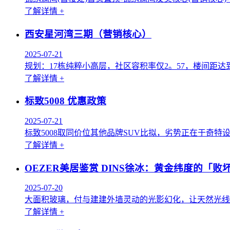
了解详情 +
西安星河湾三期（营销核心）
2025-07-21
规划：17栋纯粹小高层，社区容积率仅2。57，楼间距达到
了解详情 +
标致5008 优惠政策
2025-07-21
标致5008取同价位其他品牌SUV比拟，劣势正在于奇
了解详情 +
OEZER美居鉴赏 DINS徐冰：黄金纬度的「败
2025-07-20
大面积玻璃，付与建建外墙灵动的光影幻化，让天然光线穿
了解详情 +