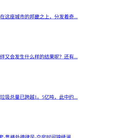
这座城市的邦畿之上，分发着奇...
又会发生什么样的结果呢？还有...
总量已跨越1。5亿吨，此中约...
-售楼处德律风-交房时间锦绣澜...