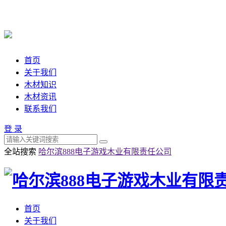
首页
关于我们
木材知识
木材资讯
联系我们
登 录
全站搜索
哈尔滨888电子游戏木业有限责任公司
首页
关于我们