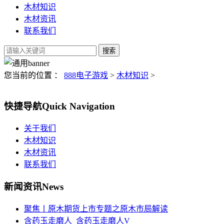
木材知识
木材资讯
联系我们
您当前的位置 ：
888电子游戏
>
木材知识
>
快捷导航
Quick Navigation
关于我们
木材知识
木材资讯
联系我们
新闻资讯
News
聚焦丨原木期货上市专题之原木市局解读
含药玉走磨人_含药玉走磨人V