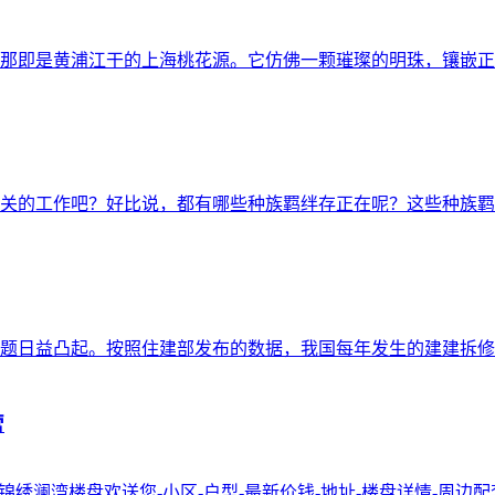
那即是黄浦江干的上海桃花源。它仿佛一颗璀璨的明珠，镶嵌正在
关的工作吧？好比说，都有哪些种族羁绊存正在呢？这些种族羁绊
日益凸起。按照住建部发布的数据，我国每年发生的建建拆修垃圾
营
锦绣澜湾楼盘欢送您-小区-户型-最新价钱-地址-楼盘详情-周边配套