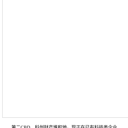
第二CBD，科创财产堆积地。现正在已有科技类企业