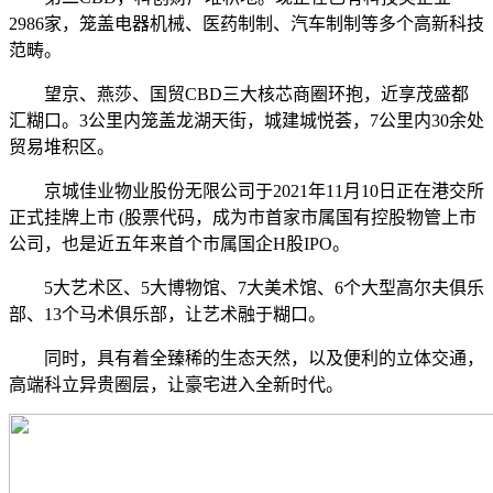
2986家，笼盖电器机械、医药制制、汽车制制等多个高新科技
范畴。
望京、燕莎、国贸CBD三大核芯商圈环抱，近享茂盛都
汇糊口。3公里内笼盖龙湖天街，城建城悦荟，7公里内30余处
贸易堆积区。
京城佳业物业股份无限公司于2021年11月10日正在港交所
正式挂牌上市 (股票代码，成为市首家市属国有控股物管上市
公司，也是近五年来首个市属国企H股IPO。
5大艺术区、5大博物馆、7大美术馆、6个大型高尔夫俱乐
部、13个马术俱乐部，让艺术融于糊口。
同时，具有着全臻稀的生态天然，以及便利的立体交通，
高端科立异贵圈层，让豪宅进入全新时代。