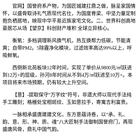
官网】国誉府系产物，为国匠城建扛鼎之做，脉呈家国情
怀，以盛骨取诗礼气质现代名仕，为国度脊梁、中坚力量定制
抱负栖居地，映现中华平易近族家宅文化。二、世界科创高地
豪居芯从场【望京】科创财产堆积 全球立异核心。
衡氧：多档调理新风换气机，热互换帮力低碳，节能清
爽；自带PM2。5除霾净化模块，过滤效率高达99%以上，呼
吸鲜氧。
西侧新北苑板块12年时间，实现了单价从9800元/㎡跃进
到12万+的层级，孙河8年时间从不到4万/㎡跃进至10万+。本
项目将来市场预期，仍有较大上升空间。
【意】-提取保守“万字纹”符号，非遗大师以现代手法纯
手工雕刻；格栅处宝相斑纹、玉如意拉手，寄寓吉利富贵。
一脉相承盛唐建建文化，东方意蕴诗卷，以“承、礼、
韵、意、形、神、质、魂”八大匠制手法御制国誉府门，再现
盛唐风骨，鼎礼中国气韵。