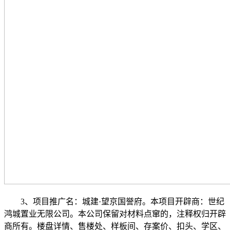
3、项目推广名：城建·望京国誉府。本项目开辟商：世纪
鸿城置业无限公司。本公司保留对材料点窜的，注释权归开辟
商所有。楼盘详情、售楼处、样板间、存案价、扣头、学区、