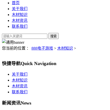
首页
关于我们
木材知识
木材资讯
联系我们
您当前的位置 ：
888电子游戏
>
木材知识
>
快捷导航
Quick Navigation
关于我们
木材知识
木材资讯
联系我们
新闻资讯
News