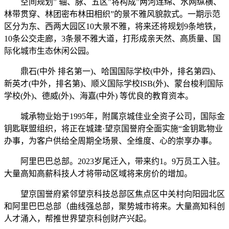
空间规划” 轴、脉、五区”将构成”两河连绵、水网纵横、
林带贯穿、林团密布林田相织”的景不雅风貌款式。一期示范
区分为东、西两大园区10大景不雅，将来还将规划9条地铁，
10条公交走廊，3条景不雅大道，打形成亲天然、高质量、国
际化城市生态休闲公园。
鼎石(中外 排名第一)、哈国国际学校(中外，排名第四)、
新英才(中外，排名第)、顺义国际学校ISB(外)、蒙台梭利国际
学校(外)、德威(外)、海嘉(中外) 等优良的教育资本。
城承物业始于1995年，附属京城佳业全资子公司，国际金
钥匙联盟组织，将正在城建·望京国誉府全面实施“金钥匙物业
办事，为客户供给全周期全场景、全维度、心的崇享办事。
阿里巴巴总部。2023岁尾迁入，带来约1。9万员工入驻。
大量高知高薪科技人才将带动区域将来房价的增加。
望京国誉府紧邻望京科技总部区焦点区中关村向阳园北区
和阿里巴巴总部（曲线强总部，聚势城市将来。大量高知科创
人才涌入，帮推世界望京科创财产兴起。