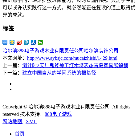
握沉点学问，逐渐提拔进修能力，及时查漏补缺。只需学生们
可以或许认实践行这一方式，就必然能正在复读的道上取得优
异的成就。
标签
哈尔滨888电子游戏木业有限责任公司
哈尔滨装饰公司
本文网址：
http://www.aybsjc.com/mucaizhishi/1429.html
上一篇：
倒计时2天！鬼斧神工红木将表态青岛家具展解锁
下一篇：
建立中国自从的学问系统的根基径
Copyright © 哈尔滨888电子游戏木业有限责任公司 All rights
reserved
技术支持：
888电子游戏
网站地图
|
XML
首页