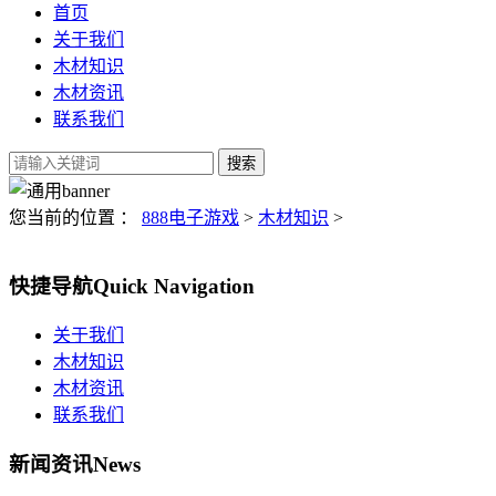
首页
关于我们
木材知识
木材资讯
联系我们
您当前的位置 ：
888电子游戏
>
木材知识
>
快捷导航
Quick Navigation
关于我们
木材知识
木材资讯
联系我们
新闻资讯
News