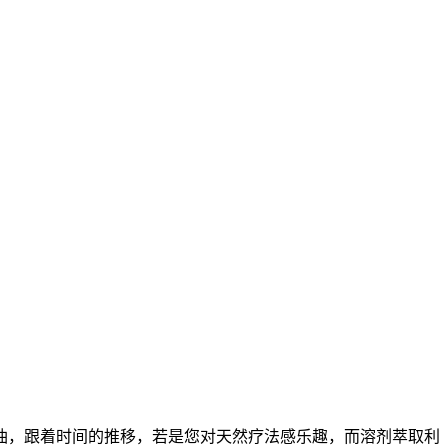
，跟着时间的推移，若是您对天然疗法感乐趣，而溶剂萃取利