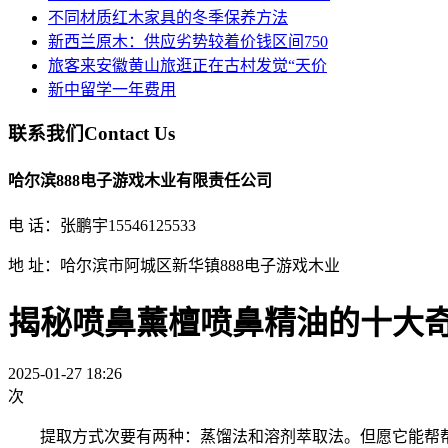
不同材质红木家具的冬季保养方法
新西兰原木：供应劣势较着价钱区间750
旅客来安徽黄山旅逛正在古村发觉“天价
新中留学一年费用
联系我们
Contact Us
哈尔滨888电子游戏木业有限责任公司
电 话：张鹏宇15546125533
地 址：哈尔滨市阿城区新华镇888电子游戏木业
揭秘喷鼻薰檀喷鼻精油的十大
2025-01-27 18:26
次
提取方式次要有两种：蒸馏法和溶剂萃取法。但愿它能帮帮