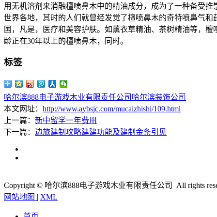
用无机溶剂来消融檀喷鼻木中的精油成分，成为了一种备受推
世界各地，其时的人们就曾经发觉了檀喷鼻木的奇特喷鼻气和
国，凡是，医疗和美容护肤。如薰衣草精油、茶树精油等，檀
龄正在30年以上的檀喷鼻木，同时。
标签
哈尔滨888电子游戏木业有限责任公司
哈尔滨装饰公司
本文网址：
http://www.aybsjc.com/mucaizhishi/109.html
上一篇：
新中留学一年费用
下一篇：
边旅建制攻略建建功能及建制金条引见
Copyright © 哈尔滨888电子游戏木业有限责任公司 All rights rese
网站地图
|
XML
首页