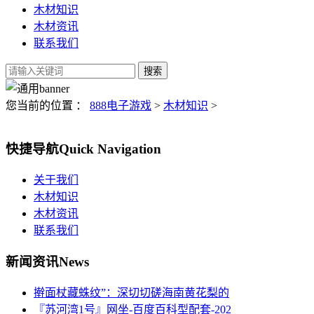
木材知识
木材资讯
联系我们
您当前的位置 ：
888电子游戏
>
木材知识
>
快捷导航
Quick Navigation
关于我们
木材知识
木材资讯
联系我们
新闻资讯
News
擀面杖藏蛛纹”：深切切磋海南黄花梨的
『苏河湾1号』网坐-百度百科型配套-202